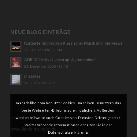
NEUE BLOG EINTRÄGE
Konzerteinführungen Klassischer Musik und Interviews
23. Januar 2026 - 11:03
AORTA Festival „open up“ & „remember“
21. Dezember 2025 - 18:48
mistakes
17. Juni 2025 - 9:35
mabadeliko.com benutzt Cookies, um seinen Benutzern das
beste Webseiten-Erlebnis zu ermöglichen. Außerdem
werden teilweise auch Cookies von Diensten Dritter gesetzt.
MUSIK
Weiterführende Informationen erhalten Sie in der
www.danielmziegler.de
Datenschutzerklärung
.