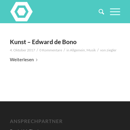
Kunst – Edward de Bono
/
/
/
4. Oktober 2017
0 Kommentare
in
Allgemein
,
Musik
von
ziegler
Weiterlesen
ANSPRECHPARTNER