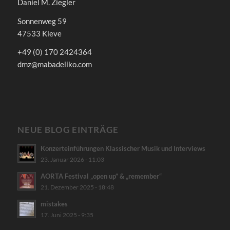
Daniel M. Ziegler
Sonnenweg 59
47533 Kleve
+49 (0) 170 2424364
dmz@mabadeliko.com
NEUE BLOG EINTRÄGE
Konzerteinführungen Klassischer Musik und Interviews
23. Januar 2026 - 11:03
AORTA Festival „open up“ & „remember“
21. Dezember 2025 - 18:48
mistakes
17. Juni 2025 - 9:35