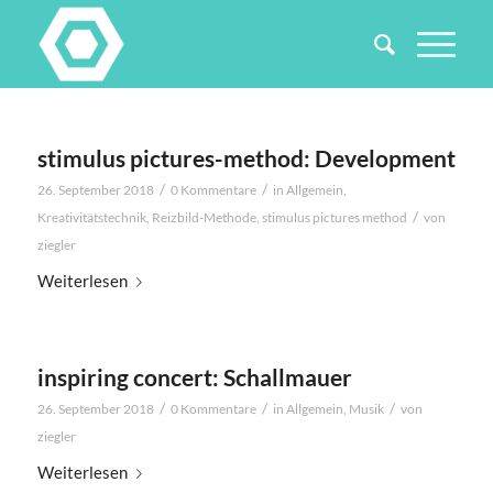
stimulus pictures-method: Development
/
/
26. September 2018
0 Kommentare
in
Allgemein
,
/
Kreativitätstechnik
,
Reizbild-Methode
,
stimulus pictures method
von
ziegler
Weiterlesen
inspiring concert: Schallmauer
/
/
/
26. September 2018
0 Kommentare
in
Allgemein
,
Musik
von
ziegler
Weiterlesen