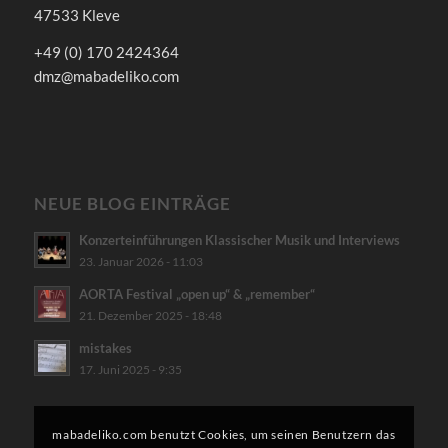
47533 Kleve
+49 (0) 170 2424364
dmz@mabadeliko.com
NEUE BLOG EINTRÄGE
Konzerteinführungen Klassischer Musik und Interviews
23. Januar 2026 - 11:03
AORTA Festival „open up“ & „remember“
21. Dezember 2025 - 18:48
mistakes
17. Juni 2025 - 9:35
mabadeliko.com benutzt Cookies, um seinen Benutzern das