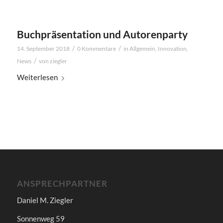
Buchpräsentation und Autorenparty
/
/
14. September 2018
0 Kommentare
in
Allgemein
,
Innovation
,
/
News
von
ziegler
Weiterlesen
ANSPRECHPARTNER
Daniel M. Ziegler
Sonnenweg 59