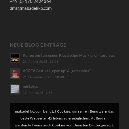
+49 (0) 170 2424364
dmz@mabadeliko.com
NEUE BLOG EINTRÄGE
Konzerteinführungen Klassischer Musik und Interviews
23. Januar 2026 - 11:03
AORTA Festival „open up“ & „remember“
21. Dezember 2025 - 18:48
mistakes
17. Juni 2025 - 9:35
mabadeliko.com benutzt Cookies, um seinen Benutzern das
beste Webseiten-Erlebnis zu ermöglichen. Außerdem
werden teilweise auch Cookies von Diensten Dritter gesetzt.
MUSIK