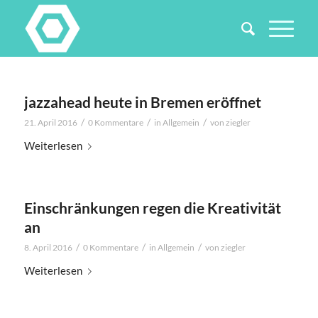
jazzahead heute in Bremen eröffnet
/
/
/
21. April 2016
0 Kommentare
in
Allgemein
von
ziegler
Weiterlesen
Einschränkungen regen die Kreativität
an
/
/
/
8. April 2016
0 Kommentare
in
Allgemein
von
ziegler
Weiterlesen