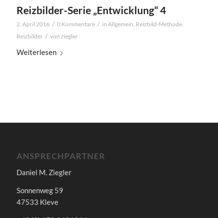
Reizbilder-Serie „Entwicklung“ 4
/
/
2. April 2016
0 Kommentare
in
Allgemein
,
Reizbild-Methode
,
/
Reizbilder
von
ziegler
Weiterlesen
ANSPRECHPARTNER
Daniel M. Ziegler
Sonnenweg 59
47533 Kleve