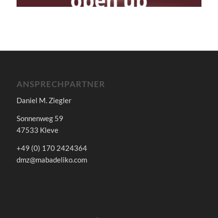
1
2
3
4
5
6
7
8
9
10
ANSPRECHPARTNER
Daniel M. Ziegler
Sonnenweg 59
47533 Kleve
+49 (0) 170 2424364
dmz@mabadeliko.com