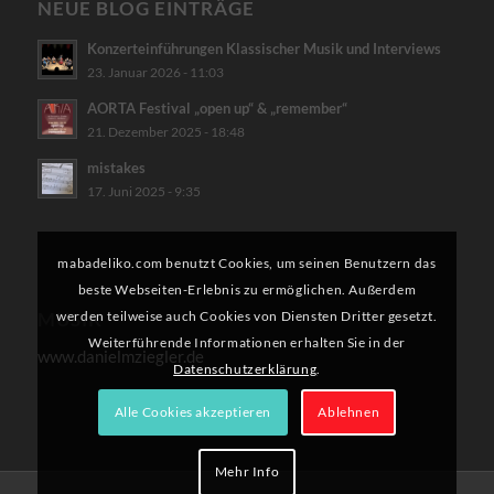
NEUE BLOG EINTRÄGE
Konzerteinführungen Klassischer Musik und Interviews
23. Januar 2026 - 11:03
AORTA Festival „open up“ & „remember“
21. Dezember 2025 - 18:48
mistakes
17. Juni 2025 - 9:35
mabadeliko.com benutzt Cookies, um seinen Benutzern das
beste Webseiten-Erlebnis zu ermöglichen. Außerdem
werden teilweise auch Cookies von Diensten Dritter gesetzt.
MUSIK
Weiterführende Informationen erhalten Sie in der
www.danielmziegler.de
Datenschutzerklärung
.
Alle Cookies akzeptieren
Ablehnen
Mehr Info