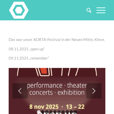
Das war unser AORTA-Festival in der Neuen Mitte, Kleve.
08.11.2025 „open up“
09.11.2025 „remember“
Weiter